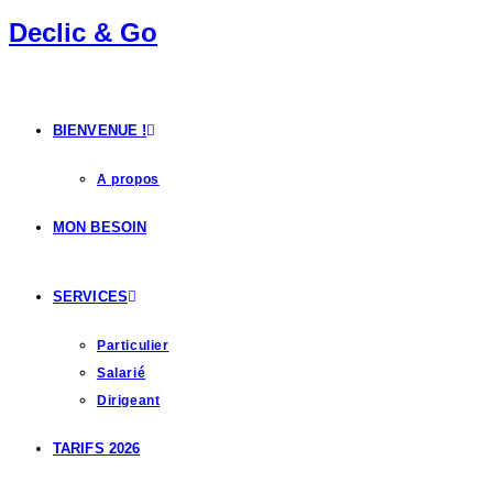
Declic & Go
BIENVENUE !
A propos
MON BESOIN
SERVICES
Particulier
Salarié
Dirigeant
TARIFS 2026