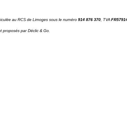
iculée au RCS de Limoges sous le numéro
914 876 370
, TVA
FR5791
t proposés par Déclic & Go.