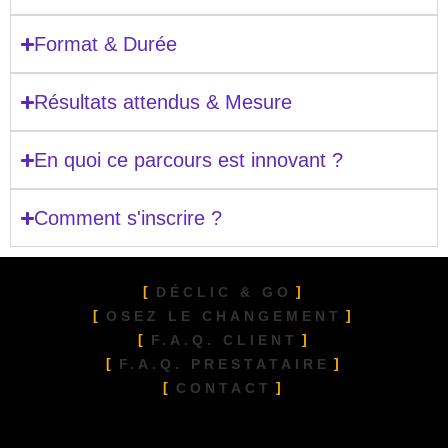
Format & Durée
Résultats attendus & Mesure
En quoi ce parcours est innovant ?
Comment s'inscrire ?
DÉCLIC & GO
OSEZ LE CHANGEMENT
F.A.Q. CLIENT
F.A.Q. PRESTATAIRE
CONTACT