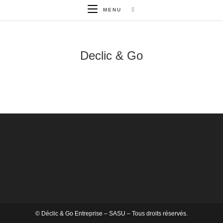
MENU
Declic & Go
© Déclic & Go Entreprise – SASU – Tous droits réservés.