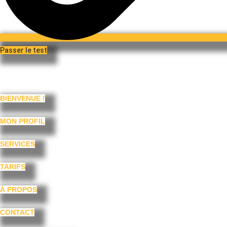
Passer le test
BIENVENUE !
MON PROFIL
SERVICES
TARIFS
À PROPOS
CONTACT